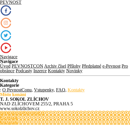
PEVNOST
Navigace
Navigace
Úvod
PEVNOSTCON
Archiv čísel
Přílohy
Předplatné
e-Pevnost
Pro
obránce
Podcasty
Inzerce
Kontakty
Novinky
Kontakty
Kategorie
:
O PevnostConu
,
Vstupenky
,
FAQ
,
Kontakty
Místo konání
T. J. SOKOL ZLÍCHOV
NAD ZLÍCHOVEM 255/2, PRAHA 5
www.sokolzlichov.cz
pevnostcon@pevnost.cz
Facebook
Instagram