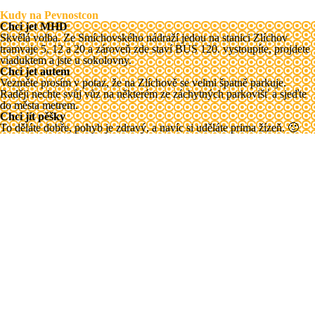
Kudy na Pevnostcon
Chci jet MHD
Skvělá volba. Ze Smíchovského nádraží jedou na stanici Zlíchov
tramvaje 5, 12 a 20 a zároveň zde staví BUS 120. vystoupíte, projdete
viaduktem a jste u sokolovny.
Chci jet autem
Vezměte prosím v potaz, že na Zlíchově se velmi špatně parkuje.
Raději nechte svůj vůz na některém ze záchytných parkovišť a sjeďte
do města metrem.
Chci jít pěšky
To děláte dobře, pohyb je zdravý, a navíc si uděláte prima žízeň. 🙂