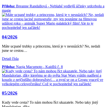
Příloha:
Breanne Randallová - Neblahé vedlejší účinky srdcebolu a
magie
04/2026
Máte ucpané trubky a princeznu, která je v nesnázích? Ne, nedali
jsme se cestou…
Detail čísla
Příloha:
Naoja Macumoto - Kaidžú č. 8
05/2026
Kudy vede cesta? To nám mohou říct ukazatele. Nebo taky jistý
Mandalorian, díky…