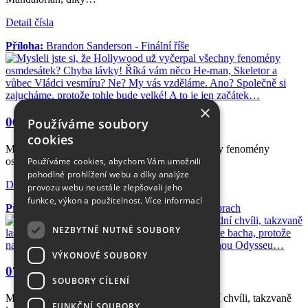
Detail čísla
Příloha:
Brandon Sanderson - Finální říše
×
06/2026
Používáme soubory
cookies
Mysleli jste si, že Hollywood už vyčerpal všechny fenomény
osmdesátek? Chyba…
Používáme cookies, abychom Vám umožnili
pohodlné prohlížení webu a díky analýze
Detail čísla
provozu webu neustále zlepšovali jeho
funkce, výkon a použitelnost.
Více informací
Příloha:
Travis Baldree - Knihkupectví a kostní prach
NEZBYTNĚ NUTNÉ SOUBORY
VÝKONOVÉ SOUBORY
07/2026
SOUBORY CÍLENÍ
Máme tady žhavé léto a spousta z nás na poslední chvíli, takzvaně
FUNKČNÍ SOUBORY