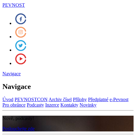
PEVNOST
Navigace
Navigace
Úvod
PEVNOSTCON
Archiv čísel
Přílohy
Předplatné
e-Pevnost
Pro obránce
Podcasty
Inzerce
Kontakty
Novinky
Nově, podcasty!
Poslouchejte zde