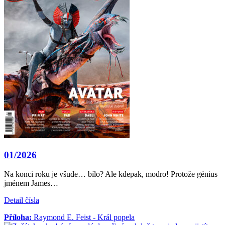
01/2026
Na konci roku je všude… bílo? Ale kdepak, modro! Protože génius
jménem James…
Detail čísla
Příloha:
Raymond E. Feist - Král popela