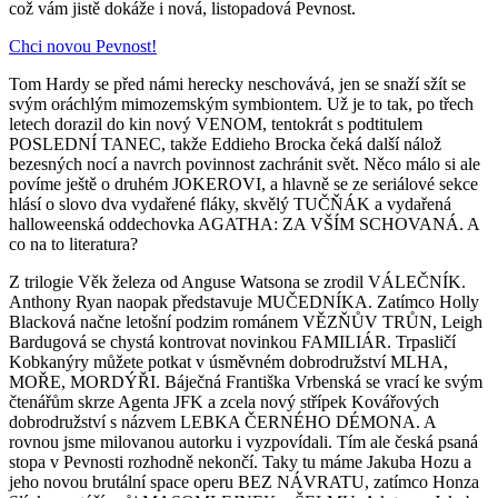
což vám jistě dokáže i nová, listopadová Pevnost.
Chci novou Pevnost!
Tom Hardy se před námi herecky neschovává, jen se snaží sžít se
svým oráchlým mimozemským symbiontem. Už je to tak, po třech
letech dorazil do kin nový VENOM, tentokrát s podtitulem
POSLEDNÍ TANEC, takže Eddieho Brocka čeká další nálož
bezesných nocí a navrch povinnost zachránit svět. Něco málo si ale
povíme ještě o druhém JOKEROVI, a hlavně se ze seriálové sekce
hlásí o slovo dva vydařené fláky, skvělý TUČŇÁK a vydařená
halloweenská oddechovka AGATHA: ZA VŠÍM SCHOVANÁ. A
co na to literatura?
Z trilogie Věk železa od Anguse Watsona se zrodil VÁLEČNÍK.
Anthony Ryan naopak představuje MUČEDNÍKA. Zatímco Holly
Blacková načne letošní podzim románem VĚZŇŮV TRŮN, Leigh
Bardugová se chystá kontrovat novinkou FAMILIÁR. Trpasličí
Kobkanýry můžete potkat v úsměvném dobrodružství MLHA,
MOŘE, MORDÝŘI. Báječná Františka Vrbenská se vrací ke svým
čtenářům skrze Agenta JFK a zcela nový střípek Kovářových
dobrodružství s názvem LEBKA ČERNÉHO DÉMONA. A
rovnou jsme milovanou autorku i vyzpovídali. Tím ale česká psaná
stopa v Pevnosti rozhodně nekončí. Taky tu máme Jakuba Hozu a
jeho novou brutální space operu BEZ NÁVRATU, zatímco Honza