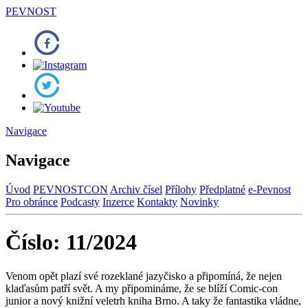
PEVNOST
Navigace
Navigace
Úvod
PEVNOSTCON
Archiv čísel
Přílohy
Předplatné
e-Pevnost
Pro obránce
Podcasty
Inzerce
Kontakty
Novinky
Číslo: 11/2024
Venom opět plazí své rozeklané jazyčisko a připomíná, že nejen
klaďasům patří svět. A my připomináme, že se blíží Comic-con
junior a nový knižní veletrh kniha Brno. A taky že fantastika vládne,