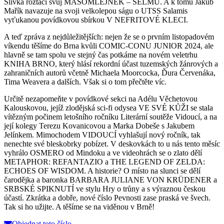
Slívka roztáčí svůj MASOMLEJNEK – ŠELMU. A k tomu Jakub
Mařík navazuje na svoji velkolepou ságu o UTSS Salamis
vyťukanou povídkovou sbírkou V NEFRITOVÉ KLECI.
A teď zpráva z nejdůležitějších: nejen že se o prvním listopadovém
víkendu těšíme do Brna kvůli COMIC-CONU JUNIOR 2024, ale
hlavně se tam spolu ve stejný čas potkáme na novém veletrhu
KNIHA BRNO, který hlásí rekordní účast tuzemských žánrových a
zahraničních autorů včetně Michaela Moorcocka, Ďura Červenáka,
Tima Weavera a dalších. Však si o tom přečtěte víc.
Určitě nezapomeňte v povídkové sekci na Adélu Věchetovou
Kalouskovou, jejíž zlodějská sci-fi odysea VE SVÉ KŮŽI se stala
vítězným počinem letošního ročníku Literární soutěže Vidoucí, a na
její kolegy Terezu Kovanicovou a Marka Dobeše s Jakubem
Jelínkem. Mimochodem VIDOUCÍ vyhlašují nový ročník, tak
nenechte své bleskobrky pobízet. V deskovkách to u nás tento měsíc
vyhrálo OSMERO od Mindoku a ve videohrách se o zlato dělí
METAPHOR: REFANTAZIO a THE LEGEND OF ZELDA:
ECHOES OF WISDOM. A historie? O místo na slunci se dělí
čarodějka a baronka BARBARA JULIANE VON KRÜDENER a
SRBSKÉ SPIKNUTÍ ve stylu Hry o trůny a s výraznou českou
účastí. Zkrátka a dobře, nové číslo Pevnosti zase praská ve švech.
Tak si ho užijte. A těšíme se na viděnou v Brně!
Objednat toto číslo