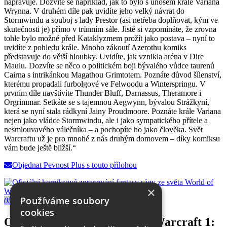
napravuje. Dozvíte se například, jak to bylo s únosem krále Variana
Wrynna. V druhém díle pak uvidíte jeho velký návrat do
Stormwindu a souboj s lady Prestor (asi netřeba doplňovat, kým ve
skutečnosti je) přímo v trůnním sále. Jistě si vzpomínáte, že zrovna
tohle bylo možné před Kataklyzmem prožít jako postava – nyní to
uvidíte z pohledu krále. Mnoho zákoutí Azerothu komiks
představuje do větší hloubky. Uvidíte, jak vznikla aréna v Dire
Maulu. Dozvíte se něco o politickém boji bývalého vůdce taurenů
Cairna s intrikánkou Magathou Grimtotem. Poznáte důvod šílenství,
kterému propadali furbolgové ve Felwoodu a Winterspringu. V
prvním díle navštívíte Thunder Bluff, Darnassus, Theramore i
Orgrimmar. Setkáte se s tajemnou Aegwynn, bývalou Strážkyní,
která se nyní stala rádkyní Jainy Proudmoore. Poznáte krále Variana
nejen jako vládce Stormwindu, ale i jako sympatického přítele a
nesmlouvavého válečníka – a pochopíte ho jako člověka. Svět
Warcraftu už je pro mnohé z nás druhým domovem – díky komiksu
vám bude ještě bližší.“
Objednat Pevnost Plus s touto přílohou
×
Používáme soubory
05/2017
cookies
Objednání přílohy World of Warcraft 1: