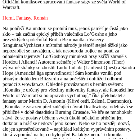
Oficiální komiksové zpracování fantasy ságy ze světa World of
Warcraft.
Herní, Fantasy, Román
Na pobřeží Kalimdoru se probírá muž, jehož paměť je čistá jako
sklo – tak začíná epický příběh válečníka Lo’Goshe a jeho
nezvyklých společníků Brolla Bearmantla a Valeery
Sanguinar.Vycházet s místními národy je téměř stejně těžké jako
nepozabíjet se navzájem, a tak nesourodá trojice na pouti za
odhalením tajemství Lo’Goshovy minulosti brzy zkříží zbraně s
Hordou i Aliancí! Autorem scénáře je Walter Simonson (Thor),
výtvarné stránky se zhostili Ludo Lullabi (Lanfeust Quest) a Sandra
Hope (Americká liga spravedlnosti)! Sám komiks vznikl pod
přísným dohledem Blizzardu a na počeštění dohlíželi odborní
poradci z wowfan.cz. Ohledně provázanosti s herním světem:
„Komiks je určený pro všechny milovníky fantasy, ale fanoušci her
World of Warcraft si ho opravdu vychutnají,“ říká překladatel a
fantasy autor Martin D. Antonín (Křivé ostří, Zelená, Daemonica).
„Komiks je zasazen před zničující návrat Deathwinga, odehrává se
přibližně v době datadisku Burning Crusade. Ve hře se mnohokrát
stává, že se postavy během svých úkolů nějakého příběhu jen
dotknou a hráč se nedozví jeho konec. Nebo se ho později dozví,
ale jen zprostředkovaně – například krátkým vyprávěním postavy,
která vzpomíná na to, co bylo před Kataklyzmem. To komiks