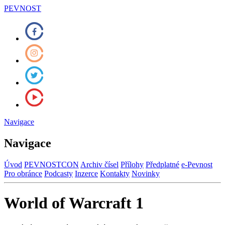
PEVNOST
Navigace
Navigace
Úvod
PEVNOSTCON
Archiv čísel
Přílohy
Předplatné
e-Pevnost
Pro obránce
Podcasty
Inzerce
Kontakty
Novinky
World of Warcraft 1