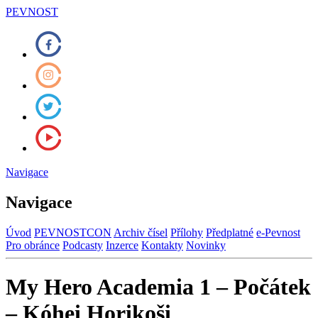
PEVNOST
Navigace
Navigace
Úvod
PEVNOSTCON
Archiv čísel
Přílohy
Předplatné
e-Pevnost
Pro obránce
Podcasty
Inzerce
Kontakty
Novinky
My Hero Academia 1 – Počátek
– Kóhei Horikoši