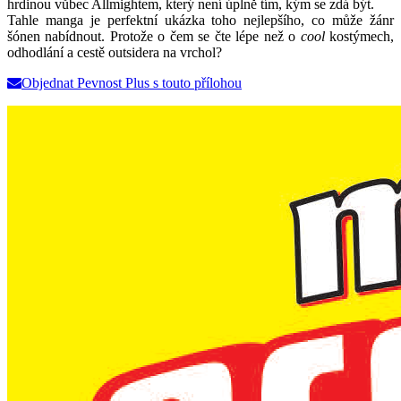
hrdinou vůbec Allmightem, který není úplně tím, kým se zdá být.
Tahle manga je perfektní ukázka toho nejlepšího, co může žánr
šónen nabídnout. Protože o čem se čte lépe než o
cool
kostýmech,
odhodlání a cestě outsidera na vrchol?
Objednat Pevnost Plus s touto přílohou