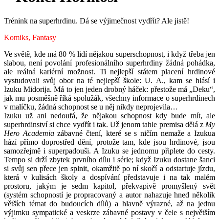
Trénink na superhrdinu. Dá se výjimečnost vydřít? Ale jistě!
Komiks, Fantasy
Ve světě, kde má 80 % lidí nějakou superschopnost, i když třeba jen
slabou, není povolání profesionálního superhrdiny žádná pohádka,
ale reálná kariérní možnost. Ti nejlepší státem placení hrdinové
vystudovali svůj obor na té nejlepší škole: U. A., kam se hlásí i
Izuku Midorija. Má to jen jeden drobný háček: přestože má „Deku“,
jak mu posměšně říká spolužák, všechny informace o superhrdinech
v malíčku, žádná schopnost se u něj nikdy neprojevila…
Izuku už ani nedoufá, že nějakou schopnost kdy bude mít, ale
superhrdinství si chce vydřít i tak. Už jenom tahle premisa dělá z
My
Hero Academia
zábavné čtení, které se s ničím nemaže a Izukua
hází přímo doprostřed dění, protože tam, kde jsou hrdinové, jsou
samozřejmě i superpadouši. A Izuku se jednomu připlete do cesty.
Tempo si drží zbytek prvního dílu i série; když Izuku dostane šanci
si svůj sen přece jen splnit, okamžitě po ní skočí a odstartuje jízdu,
která v kulisách školy a dospívání představuje i na tak malém
prostoru, jakým je sedm kapitol, překvapivě promyšlený svět
(systém schopností je propracovaný a autor nahazuje hned několik
větších témat do budoucích dílů) a hlavně výrazné, až na jednu
výjimku sympatické a veskrze zábavné postavy v čele s největším