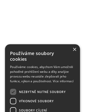
×
Používáme soubory
cookies
Používáme cookies, abychom Vám umožnili
pohodlné prohlížení webu a díky analýze
provozu webu neustále zlepšovali jeho
funkce, výkon a použitelnost.
Více informací
NEZBYTNĚ NUTNÉ SOUBORY
VÝKONOVÉ SOUBORY
SOUBORY CÍLENÍ