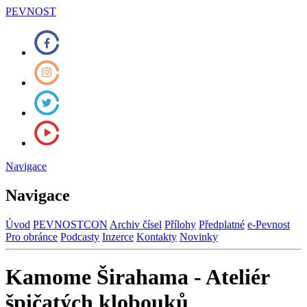
PEVNOST
Navigace
Navigace
Úvod
PEVNOSTCON
Archiv čísel
Přílohy
Předplatné
e-Pevnost
Pro obránce
Podcasty
Inzerce
Kontakty
Novinky
Kamome Širahama - Ateliér
špičatých klobouků