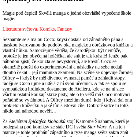
Magie pod čepicí! Skvělá manga o jedné obzvláště vypečené škole
magie.
Literatura světová, Komiks, Fantasy
Seznamte se s malou Coco: kdysi dostala od záhadného pána s
maskou tvarovanou do podoby oka magickou obrázkovou knížku a
vlastní hůlku. Samozřejmě věděla, že čarodějkou být nemůže,
protože je jen obyčejná holčička, ale snít je tak krásné! Jenže pak
náhodou zjistí, že kouzla se nevyslovují, ale kreslí. Coco se
okamžitě pouští do experimentování a následky na sebe nedají
dlouho čekat – její maminka zkamení. Na scéně se objevuje čaroděj
Qifrey – i když by měl dívence vymazat paměť a zahladit stopy,
raději se Coco ujme a udělá z ní svou učednici. A tak se spolu se
sympatickou hrdinkou dostaneme do Ateliéru, kde se na ni sice
všichni ostatní koukají skrze prsty, ale o to větší má Coco motivaci
pořádně se vytáhnout. A Qifrey mezitím dumá, kdo jí kdysi dal onu
prokletou knížečku a jaké tím sledoval cíle. Dobrotě srdce tu totiž
nikdo ani náhodou nevěří…
Za
Ateliérem špičatých klobouků
stojí Kamome Širahama, která je
podepsána pod komiksy ze stáje DC i světa
Star Wars
. A na její
manze je tohle prolínání západního a ryze manga světa sakra znát –