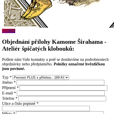
11/2022
Objednání přílohy Kamome Širahama -
Ateliér špičatých klobouků:
Pošlete nám Vaše kontakty a poté se domluvíme na podrobnostech
objednávky nebo předplatného.
Položky označené hvězdičkou
jsou povinné.
Typ
*
Jméno
*
Příjmení
*
E-mail
*
Telefon
*
Ulice a číslo popisné
*
Město
*