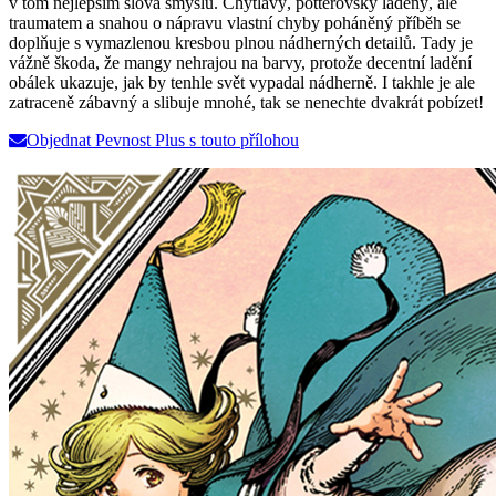
v tom nejlepším slova smyslu. Chytlavý, potterovsky laděný, ale
traumatem a snahou o nápravu vlastní chyby poháněný příběh se
doplňuje s vymazlenou kresbou plnou nádherných detailů. Tady je
vážně škoda, že mangy nehrajou na barvy, protože decentní ladění
obálek ukazuje, jak by tenhle svět vypadal nádherně. I takhle je ale
zatraceně zábavný a slibuje mnohé, tak se nenechte dvakrát pobízet!
Objednat Pevnost Plus s touto přílohou