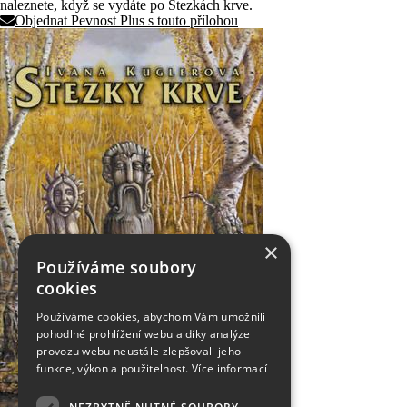
naleznete, když se vydáte po Stezkách krve.
Objednat Pevnost Plus s touto přílohou
×
Používáme soubory
cookies
Používáme cookies, abychom Vám umožnili
pohodlné prohlížení webu a díky analýze
provozu webu neustále zlepšovali jeho
funkce, výkon a použitelnost.
Více informací