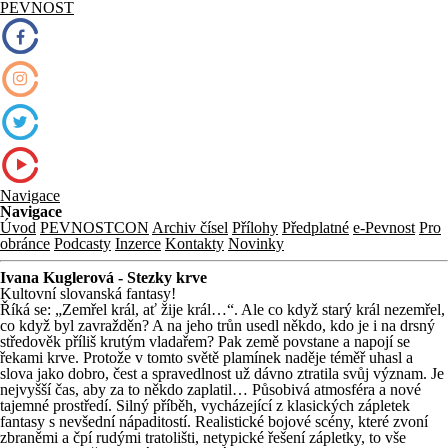
PEVNOST
Navigace
Navigace
Úvod
PEVNOSTCON
Archiv čísel
Přílohy
Předplatné
e-Pevnost
Pro
obránce
Podcasty
Inzerce
Kontakty
Novinky
Ivana Kuglerová - Stezky krve
Kultovní slovanská fantasy!
Říká se: „Zemřel král, ať žije král…“. Ale co když starý král nezemřel,
co když byl zavražděn? A na jeho trůn usedl někdo, kdo je i na drsný
středověk příliš krutým vladařem? Pak země povstane a napojí se
řekami krve. Protože v tomto světě plamínek naděje téměř uhasl a
slova jako dobro, čest a spravedlnost už dávno ztratila svůj význam. Je
nejvyšší čas, aby za to někdo zaplatil… Působivá atmosféra a nové
tajemné prostředí. Silný příběh, vycházející z klasických zápletek
fantasy s nevšední nápaditostí. Realistické bojové scény, které zvoní
zbraněmi a čpí rudými tratolišti, netypické řešení zápletky, to vše