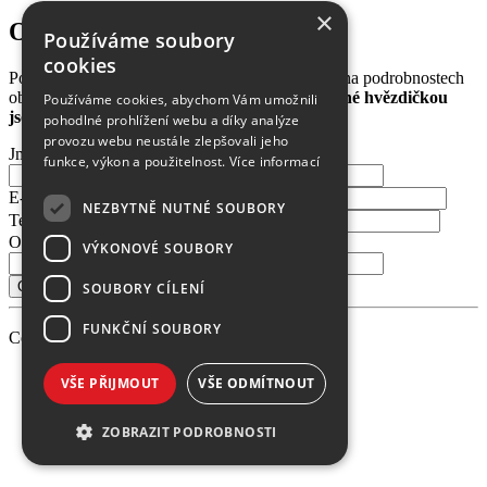
×
Objednání čísla 12/2006:
Používáme soubory
cookies
Pošlete nám Vaše kontakty a poté se domluvíme na podrobnostech
objednávky nebo předplatného.
Položky označené hvězdičkou
Používáme cookies, abychom Vám umožnili
jsou povinné.
pohodlné prohlížení webu a díky analýze
provozu webu neustále zlepšovali jeho
Jméno a příjmení
*
funkce, výkon a použitelnost.
Více informací
E-mail
*
NEZBYTNĚ NUTNÉ SOUBORY
Telefon
Oblíbené téma
VÝKONOVÉ SOUBORY
SOUBORY CÍLENÍ
FUNKČNÍ SOUBORY
Copyright 2026 PEVNOST, made
VŠE PŘIJMOUT
VŠE ODMÍTNOUT
ZOBRAZIT PODROBNOSTI