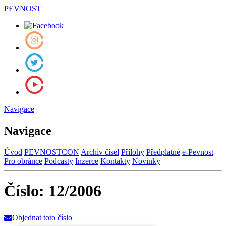
PEVNOST
Navigace
Navigace
Úvod
PEVNOSTCON
Archiv čísel
Přílohy
Předplatné
e-Pevnost
Pro obránce
Podcasty
Inzerce
Kontakty
Novinky
Číslo: 12/2006
Objednat toto číslo