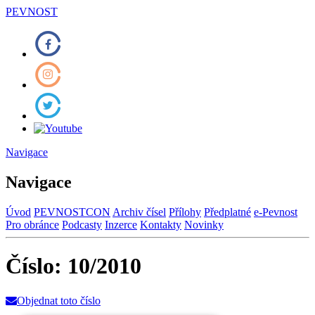
PEVNOST
Navigace
Navigace
Úvod
PEVNOSTCON
Archiv čísel
Přílohy
Předplatné
e-Pevnost
Pro obránce
Podcasty
Inzerce
Kontakty
Novinky
Číslo: 10/2010
Objednat toto číslo