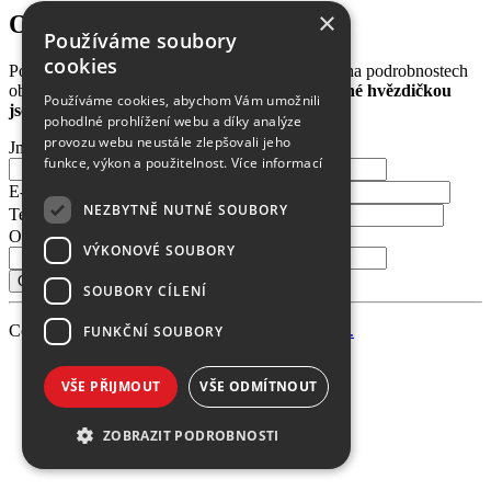
×
Objednání čísla 10/2010:
Používáme soubory
cookies
Pošlete nám Vaše kontakty a poté se domluvíme na podrobnostech
objednávky nebo předplatného.
Položky označené hvězdičkou
Používáme cookies, abychom Vám umožnili
jsou povinné.
pohodlné prohlížení webu a díky analýze
provozu webu neustále zlepšovali jeho
Jméno a příjmení
*
funkce, výkon a použitelnost.
Více informací
E-mail
*
NEZBYTNĚ NUTNÉ SOUBORY
Telefon
Oblíbené téma
VÝKONOVÉ SOUBORY
SOUBORY CÍLENÍ
Copyright 2026 PEVNOST, made
FUNKČNÍ SOUBORY
VŠE PŘIJMOUT
VŠE ODMÍTNOUT
ZOBRAZIT PODROBNOSTI