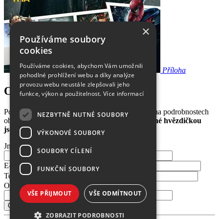
×
Používáme soubory
cookies
Používáme cookies, abychom Vám umožnili
Příloha
pohodlné prohlížení webu a díky analýze
provozu webu neustále zlepšovali jeho
Objednání čísla 07/2012:
funkce, výkon a použitelnost.
Více informací
Pošlete nám Vaše kontakty a poté se domluvíme na podrobnostech
NEZBYTNĚ NUTNÉ SOUBORY
objednávky nebo předplatného.
Položky označené hvězdičkou
jsou povinné.
VÝKONOVÉ SOUBORY
Jméno a příjmení
*
SOUBORY CÍLENÍ
E-mail
*
FUNKČNÍ SOUBORY
Telefon
Oblíbené téma
VŠE PŘIJMOUT
VŠE ODMÍTNOUT
ZOBRAZIT PODROBNOSTI