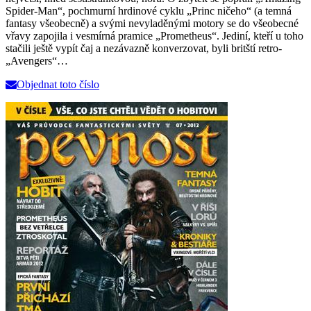
Spider-Man“, pochmurní hrdinové cyklu „Princ ničeho“ (a temná
fantasy všeobecně) a svými nevyladěnými motory se do všeobecné
vřavy zapojila i vesmírná pramice „Prometheus“. Jediní, kteří u toho
stačili ještě vypít čaj a nezávazně konverzovat, byli britští retro-
„Avengers“…
Objednat toto číslo