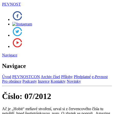
PEVNOST
Navigace
Navigace
Úvod
PEVNOSTCON
Archiv čísel
Přílohy
Předplatné
e-Pevnost
Pro obránce
Podcasty
Inzerce
Kontakty
Novinky
Číslo: 07/2012
Ač je „Hobit“ mrňavé stvoření, urval si z červencového čísla tu
největší, hned šestistránkovou, noru. O zbytek se poprali „Amazing