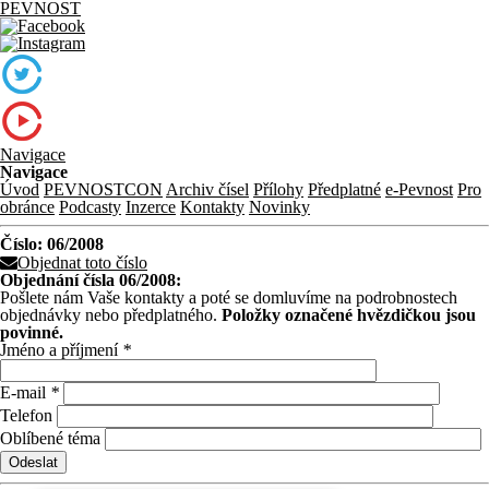
PEVNOST
Navigace
Navigace
Úvod
PEVNOSTCON
Archiv čísel
Přílohy
Předplatné
e-Pevnost
Pro
obránce
Podcasty
Inzerce
Kontakty
Novinky
Číslo: 06/2008
Objednat toto číslo
Objednání čísla 06/2008:
Pošlete nám Vaše kontakty a poté se domluvíme na podrobnostech
objednávky nebo předplatného.
Položky označené hvězdičkou jsou
povinné.
Jméno a příjmení
*
E-mail
*
Telefon
Oblíbené téma