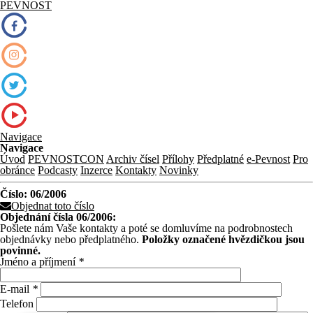
PEVNOST
Navigace
Navigace
Úvod
PEVNOSTCON
Archiv čísel
Přílohy
Předplatné
e-Pevnost
Pro
obránce
Podcasty
Inzerce
Kontakty
Novinky
Číslo: 06/2006
Objednat toto číslo
Objednání čísla 06/2006:
Pošlete nám Vaše kontakty a poté se domluvíme na podrobnostech
objednávky nebo předplatného.
Položky označené hvězdičkou jsou
povinné.
Jméno a příjmení
*
E-mail
*
Telefon