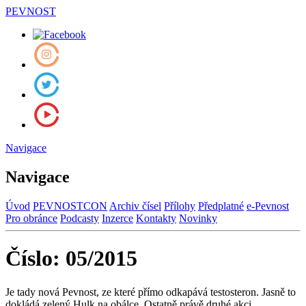
PEVNOST
Navigace
Navigace
Úvod
PEVNOSTCON
Archiv čísel
Přílohy
Předplatné
e-Pevnost
Pro obránce
Podcasty
Inzerce
Kontakty
Novinky
Číslo: 05/2015
Je tady nová Pevnost, ze které přímo odkapává testosteron. Jasně to
dokládá zelený Hulk na obálce. Ostatně právě druhé akci