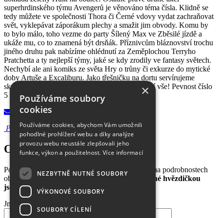
superhrdinského týmu Avengerů je věnováno téma čísla. Klidně se
tedy můžete ve společnosti Thora či Černé vdovy vydat zachraňovat
svět, vyklepávat záporákum plechy a smažit jim obvody. Komu by
to bylo málo, toho vezme do party Šílený Max ve Zběsilé jízdě a
ukáže mu, co to znamená být drsňák. Příznivcům bláznovství trochu
jiného druhu pak nabízíme ohlédnutí za Zeměplochou Terryho
Pratchetta a ty nejlepší týmy, jaké se kdy zrodily ve fantasy světech.
Nechybí ale ani komiks ze světa Hry o trůny či exkurze do mytické
doby Artuše a Excaliburu. Jako třešničku na dortu servírujeme
skvělou povídku Billa Kinga! A to rozhodně není vše! Pevnost číslo
×
5 žije!
Používáme soubory
cookies
Objednat toto číslo
Používáme cookies, abychom Vám umožnili
Příloha
pohodlné prohlížení webu a díky analýze
provozu webu neustále zlepšovali jeho
Objednání čísla 05/2015:
funkce, výkon a použitelnost.
Více informací
Pošlete nám Vaše kontakty a poté se domluvíme na podrobnostech
NEZBYTNĚ NUTNÉ SOUBORY
objednávky nebo předplatného.
Položky označené hvězdičkou
jsou povinné.
VÝKONOVÉ SOUBORY
Jméno a příjmení
*
SOUBORY CÍLENÍ