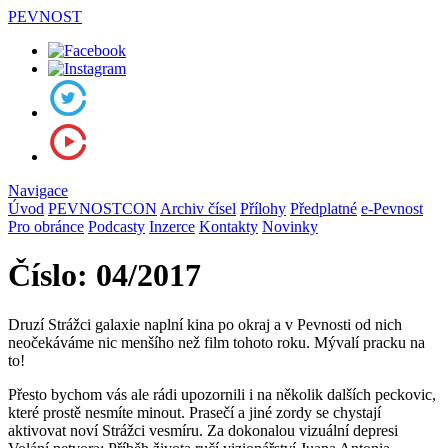
PEVNOST
Navigace
Úvod
PEVNOSTCON
Archiv čísel
Přílohy
Předplatné
e-Pevnost
Pro obránce
Podcasty
Inzerce
Kontakty
Novinky
Číslo: 04/2017
Druzí Strážci galaxie naplní kina po okraj a v Pevnosti od nich
neočekáváme nic menšího než film tohoto roku. Mývalí pracku na
to!
Přesto bychom vás ale rádi upozornili i na několik dalších peckovic,
které prostě nesmíte minout. Prasečí a jiné zordy se chystají
aktivovat noví Strážci vesmíru. Za dokonalou vizuální depresi