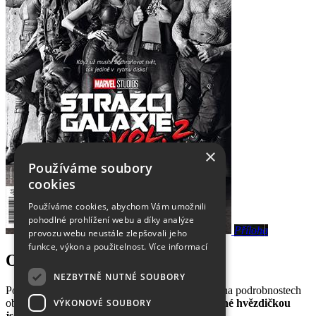
×
Používáme soubory
cookies
Používáme cookies, abychom Vám umožnili
pohodlné prohlížení webu a díky analýze
Příloha
provozu webu neustále zlepšovali jeho
funkce, výkon a použitelnost.
Více informací
Objednání čísla 04/2017:
NEZBYTNĚ NUTNÉ SOUBORY
Pošlete nám Vaše kontakty a poté se domluvíme na podrobnostech
VÝKONOVÉ SOUBORY
objednávky nebo předplatného.
Položky označené hvězdičkou
jsou povinné.