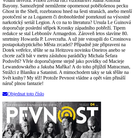
Volání netvora: Příběh života ručí vizionářství Juana Antonia
Bayony. Samozřejmě nemůžeme opomenout pobělošenou pecku
Ghost in the Shell, rozebranou hned na šesti stranách, anebo menší
pootočení se za Loganem či drobnohledné pomrknutí na výsostně
narkotický seriál Legion. A co na to literatura? Ursula Le Guinová
doporučuje poslední střípek Kroniky západního pobřeží. Tipem
redakce se stal Lebbonův Armagedon. Zároveň letos slavíme 80.
smrtniny Howarda P. Lovecrafta. A už jste vstoupili do Croninova
postapokalyptického Města zrcadel? Případně jste připraveni na
Dotek vetřelce, těšíte se na Heitzovu novinku Oneiros anebo se
chcete začít bát v metru zásluhou parádičky Michala Šefara
Podsvětí? Vřele doporučujeme stejně jako povídky od Macieje
Lewandowského a Jakuba Maříka! A do toho přijíždí Matracman,
Strážci z Blaníku a Satanisti. A mimochodem taky se tak těšíte na
Svět knihy? My též! Protože Pevnost vládne a opět vám přináší
náruč plnou fantazie!
Objednat toto číslo