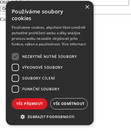
Oblíbené téma
×
Používáme soubory
cookies
Copyright 2026 PEVNOST, made
Používáme cookies, abychom Vám umožnili
pohodlné prohlížení webu a díky analýze
provozu webu neustále zlepšovali jeho
funkce, výkon a použitelnost.
Více informací
NEZBYTNĚ NUTNÉ SOUBORY
VÝKONOVÉ SOUBORY
SOUBORY CÍLENÍ
FUNKČNÍ SOUBORY
VŠE PŘIJMOUT
VŠE ODMÍTNOUT
ZOBRAZIT PODROBNOSTI