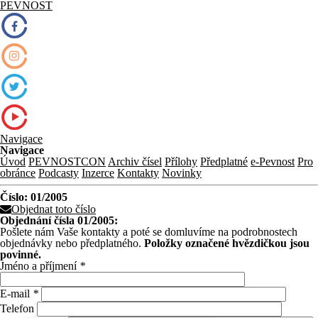
PEVNOST
Navigace
Navigace
Úvod
PEVNOSTCON
Archiv čísel
Přílohy
Předplatné
e-Pevnost
Pro
obránce
Podcasty
Inzerce
Kontakty
Novinky
Číslo: 01/2005
Objednat toto číslo
Objednání čísla 01/2005:
Pošlete nám Vaše kontakty a poté se domluvíme na podrobnostech
objednávky nebo předplatného.
Položky označené hvězdičkou jsou
povinné.
Jméno a příjmení
*
E-mail
*
Telefon