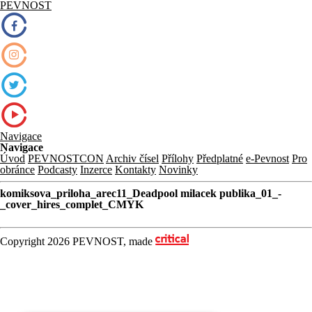
PEVNOST
Navigace
Navigace
Úvod
PEVNOSTCON
Archiv čísel
Přílohy
Předplatné
e-Pevnost
Pro
obránce
Podcasty
Inzerce
Kontakty
Novinky
komiksova_priloha_arec11_Deadpool milacek publika_01_-
_cover_hires_complet_CMYK
Copyright 2026 PEVNOST, made