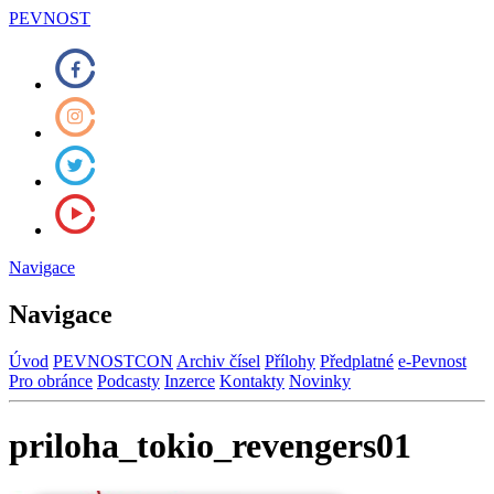
PEVNOST
Navigace
Navigace
Úvod
PEVNOSTCON
Archiv čísel
Přílohy
Předplatné
e-Pevnost
Pro obránce
Podcasty
Inzerce
Kontakty
Novinky
priloha_tokio_revengers01