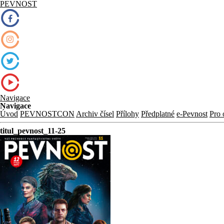
PEVNOST
Navigace
Navigace
Úvod
PEVNOSTCON
Archiv čísel
Přílohy
Předplatné
e-Pevnost
Pro 
titul_pevnost_11-25